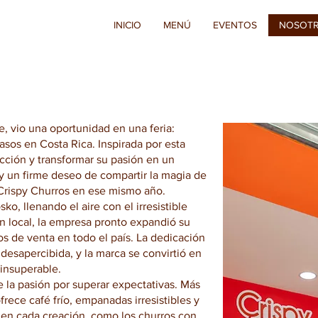
INICIO
MENÚ
EVENTOS
NOSOT
, vio una oportunidad en una feria:
asos en Costa Rica. Inspirada por esta
cción y transformar su pasión en un
y un firme deseo de compartir la magia de
Crispy Churros en ese mismo año.
, llenando el aire con el irresistible
n local, la empresa pronto expandió su
os de venta en todo el país. La dedicación
desapercibida, y la marca se convirtió en
 insuperable.
e la pasión por superar expectativas. Más
ofrece café frío, empanadas irresistibles y
e en cada creación, como los churros con